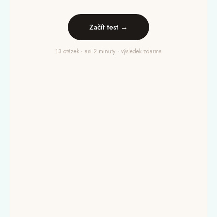
Začít test →
13 otázek · asi 2 minuty · výsledek zdarma