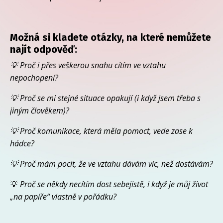
Možná si kladete otázky, na které nemůžete
najít odpověď:
💡 Proč i přes veškerou snahu cítím ve vztahu
nepochopení?
💡 Proč se mi stejné situace opakují (i když jsem třeba s
jiným člověkem)?
💡 Proč komunikace, která měla pomoct, vede zase k
hádce?
💡 Proč mám pocit, že ve vztahu dávám víc, než dostávám?
💡
Proč se někdy necítím dost sebejistě, i když je můj život
„na papíře“ vlastně v pořádku?